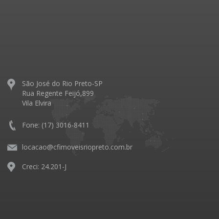
São José do Rio Preto-SP
Rua Regente Feijó,899
Vila Elvira
Fone: (17) 3016-8411
locacao@cfimoveisriopreto.com.br
Creci: 24.201-J