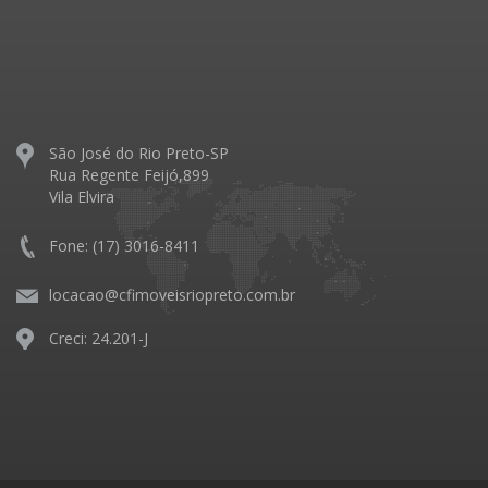
São José do Rio Preto-SP
Rua Regente Feijó,899
Vila Elvira
Fone: (17) 3016-8411
locacao@cfimoveisriopreto.com.br
Creci: 24.201-J